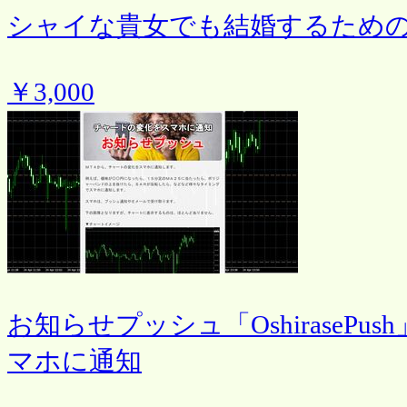
シャイな貴女でも結婚するため
￥3,000
お知らせプッシュ「OshiraseP
マホに通知