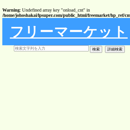
Warning
: Undefined array key "onload_cnt" in
/home/johoshakai/lpsuper.com/public_html/freemarket/hp_ref/c
フリーマーケット