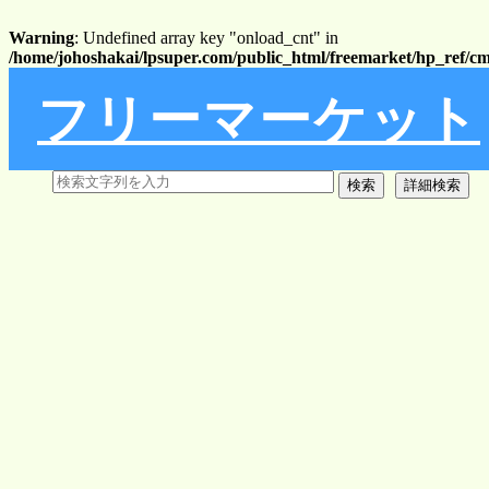
Warning
: Undefined array key "onload_cnt" in
/home/johoshakai/lpsuper.com/public_html/freemarket/hp_ref/c
フリーマーケット