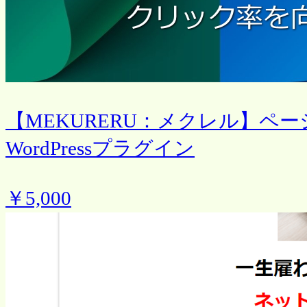
【MEKURERU：メクレル】ペ
WordPressプラグイン
￥5,000