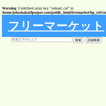
Warning
: Undefined array key "onload_cnt" in
/home/johoshakai/lpsuper.com/public_html/freemarket/hp_ref/c
フリーマーケット