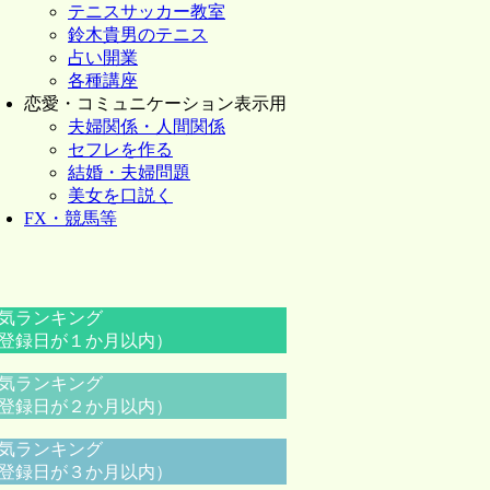
テニスサッカー教室
鈴木貴男のテニス
占い開業
各種講座
恋愛・コミュニケーション表示用
夫婦関係・人間関係
セフレを作る
結婚・夫婦問題
美女を口説く
FX・競馬等
気ランキング
登録日が１か月以内）
気ランキング
登録日が２か月以内）
気ランキング
登録日が３か月以内）