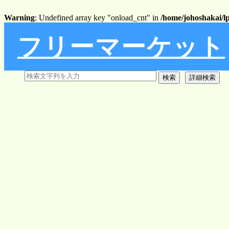
Warning
: Undefined array key "onload_cnt" in
/home/johoshakai/l
フリーマーケット