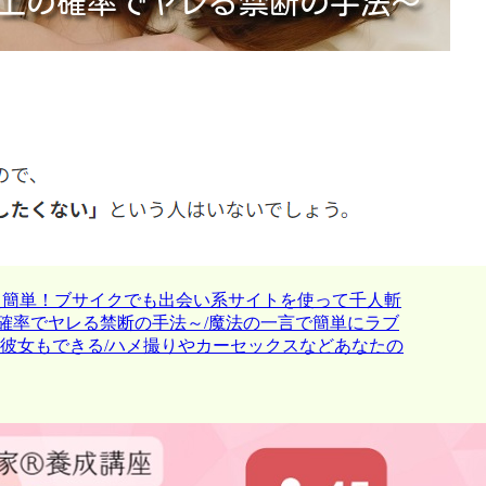
超簡単！ブサイクでも出会い系サイトを使って千人斬
の確率でヤレる禁断の手法～/魔法の一言で簡単にラブ
も彼女もできる/ハメ撮りやカーセックスなどあなたの