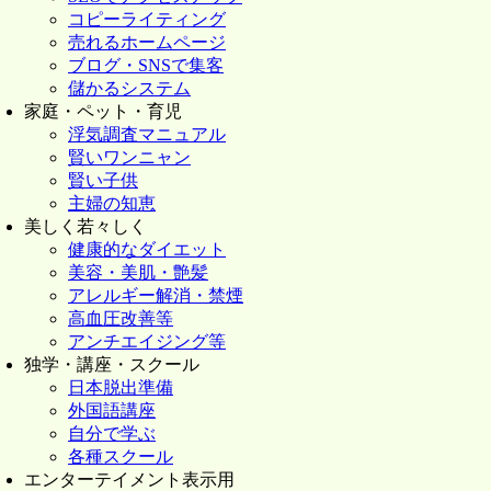
コピーライティング
売れるホームページ
ブログ・SNSで集客
儲かるシステム
家庭・ペット・育児
浮気調査マニュアル
賢いワンニャン
賢い子供
主婦の知恵
美しく若々しく
健康的なダイエット
美容・美肌・艶髪
アレルギー解消・禁煙
高血圧改善等
アンチエイジング等
独学・講座・スクール
日本脱出準備
外国語講座
自分で学ぶ
各種スクール
エンターテイメント表示用