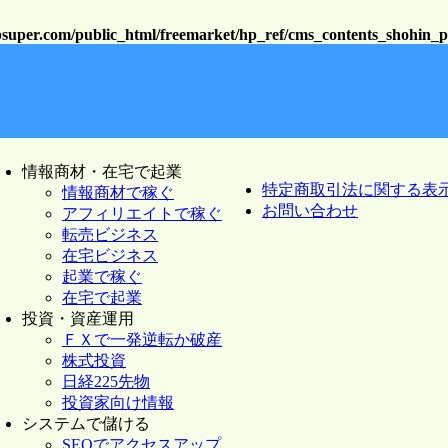
psuper.com/public_html/freemarket/hp_ref/cms_contents_shohin_
情報商材・在宅で起業
特定商取引法に関する表
情報商材で稼ぐ
お問い合わせ
アフィリエイトで稼ぐ
転売ビジネス
在宅ビジネス
起業で稼ぐ
在宅で起業
投資・資産運用
ＦＸで一発逆転か破産
株式投資
日経225先物
投資家向け情報
システムで儲ける
SEOでアクセスアップ