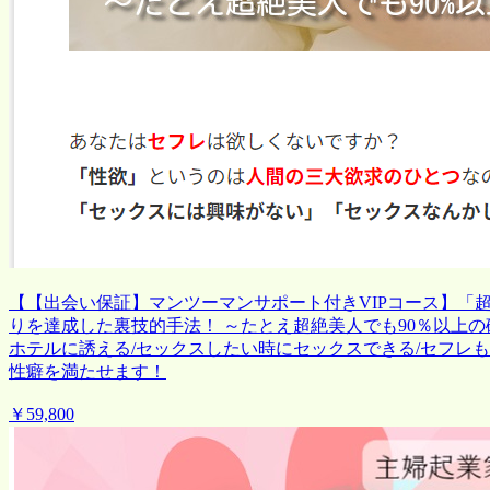
【【出会い保証】マンツーマンサポート付きVIPコース】「
りを達成した裏技的手法！ ～たとえ超絶美人でも90％以上
ホテルに誘える/セックスしたい時にセックスできる/セフレ
性癖を満たせます！
￥59,800