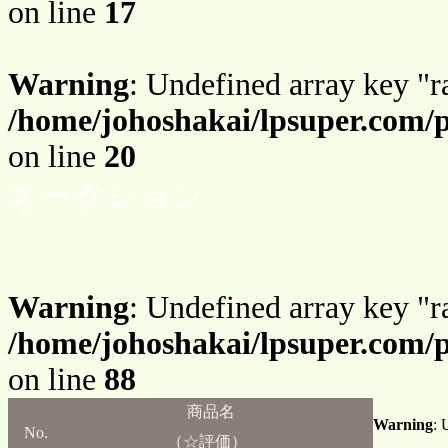
on line
17
Warning
: Undefined array key "r
/home/johoshakai/lpsuper.com/
on line
20
オークション
Warning
: Undefined array key "r
/home/johoshakai/lpsuper.com/
on line
88
商品名
Warning
: 
No.
（☆評価）