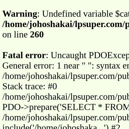
Warning
: Undefined variable $ca
/home/johoshakai/lpsuper.com/
on line
260
Fatal error
: Uncaught PDOExce
General error: 1 near " ": syntax e
/home/johoshakai/lpsuper.com/pu
Stack trace: #0
/home/johoshakai/lpsuper.com/pu
PDO->prepare('SELECT * FROM i
/home/johoshakai/lpsuper.com/pu
include('/home/johoshaka...') #2