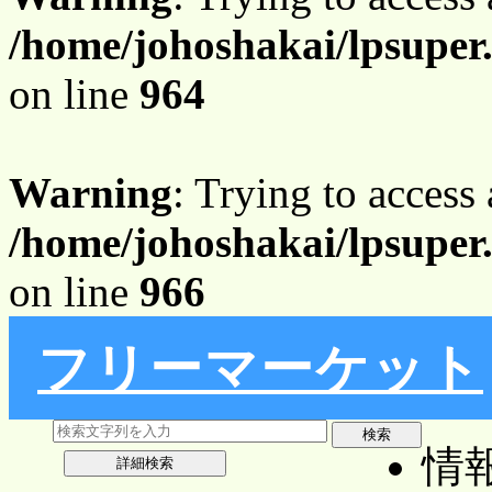
/home/johoshakai/lpsuper
on line
964
Warning
: Trying to access 
/home/johoshakai/lpsuper
on line
966
フリーマーケット
情